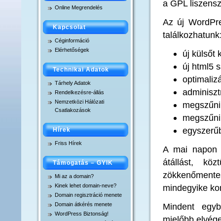
a GPL liszensz
Online Megrendelés
Domain átkérés menet
Az új WordPre
Kapcsolat
találkozhatunk
.xxx domain regisztrác
Céginformáció
Elérhetőségek
új külsőt
új html5 
Technikai Adatok
optimaliz
Tárhely Adatok
adminiszt
Rendelkezésre-állás
Nemzetközi Hálózati
megszűni
Csatlakozások
megszűnik
egyszerű
Hírek
Friss Hírek
A mai napon c
átállást, kö
Támogatás – GYIK
zökkenőmentes
Mi az a domain?
Kinek lehet domain-neve?
mindegyike kom
Domain regisztráció menete
Domain átkérés menete
Mindent egyb
WordPress Biztonság!
mielőbb elvégez