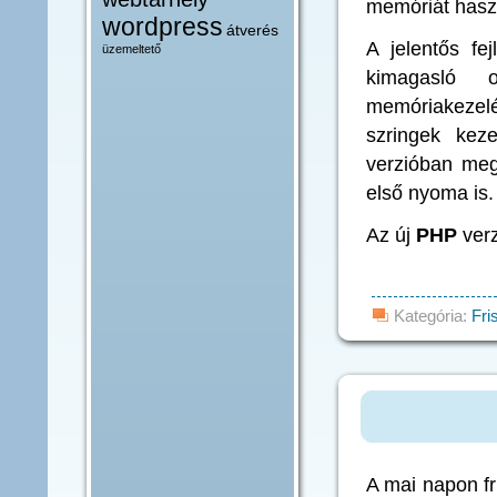
memóriát haszn
wordpress
átverés
A jelentős fe
üzemeltető
kimagasló o
memóriakezelés
szringek kez
verzióban meg
első nyoma is.
Az új
PHP
verz
Kategória:
Fri
A mai napon fr