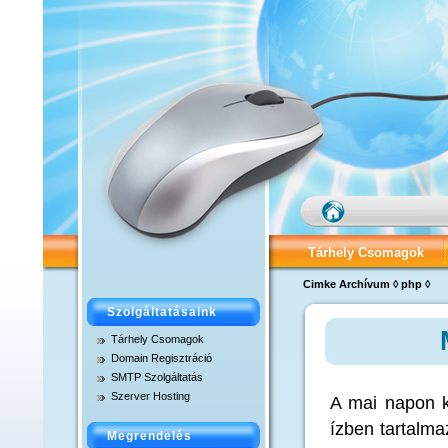
Tárhely Csomagok
Cimke Archívum ◊ php ◊
Tárhely Adatok
C
Szolgáltatásaink
SMTP Szolgáltatás
Tárhely Csomagok
Domain Regisztráció
MicroSite Csomag – D
SMTP Szolgáltatás
Szerver Hosting
A mai napon k
Alap Tárhely Csomag 
ízben tartalma
Megrendelés
Extra Tárhely Csomag