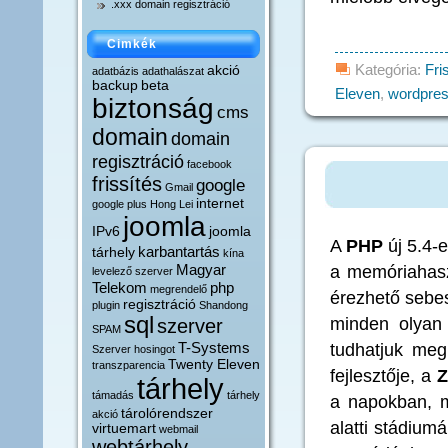
.xxx domain regisztráció
Cimkék
Kategória:
Fri
akció
adatbázis
adathalászat
backup
beta
Eleven
,
wordpre
biztonság
cms
domain
domain
regisztráció
facebook
frissítés
google
Gmail
internet
google plus
Hong Lei
joomla
IPv6
joomla
A
PHP
új 5.4-e
karbantartás
tárhely
kína
Magyar
a memóriahaszn
levelező szerver
Telekom
php
megrendelő
érezhető sebe
regisztráció
plugin
Shandong
sql
minden olyan t
szerver
SPAM
T-Systems
tudhatjuk meg
Szerver hosingot
Twenty Eleven
transzparencia
fejlesztője, a
Z
tárhely
támadás
tárhely
a napokban, me
tárolórendszer
akció
alatti stádiu
virtuemart
webmail
webtárhely