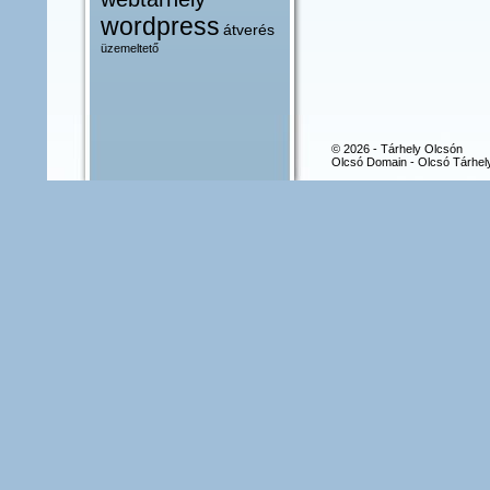
wordpress
átverés
üzemeltető
© 2026 - Tárhely Olcsón
Olcsó Domain - Olcsó Tárhel