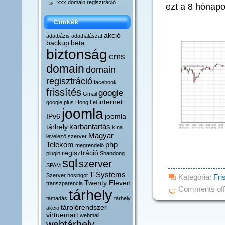
.xxx domain regisztráció
ezt a 8 hónapo
Cimkék
akció
adatbázis
adathalászat
backup
beta
biztonság
cms
domain
domain
regisztráció
facebook
frissítés
google
Gmail
internet
google plus
Hong Lei
joomla
IPv6
joomla
karbantartás
tárhely
kína
Magyar
levelező szerver
Telekom
php
megrendelő
regisztráció
plugin
Shandong
sql
szerver
SPAM
T-Systems
Szerver hosingot
Kategória:
Fri
Twenty Eleven
transzparencia
Comments off
tárhely
támadás
tárhely
tárolórendszer
akció
virtuemart
webmail
webtárhely