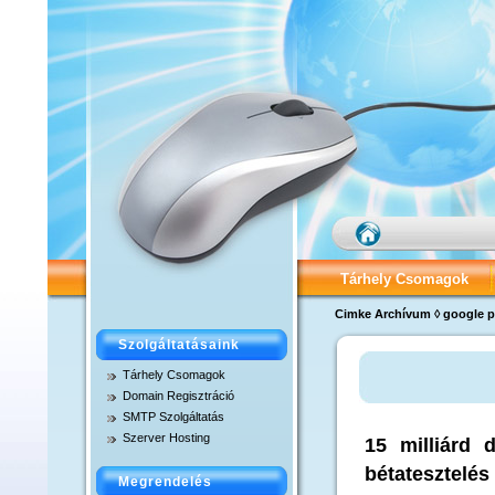
Tárhely Csomagok
Cimke Archívum ◊ google p
Tárhely Adatok
C
Szolgáltatásaink
SMTP Szolgáltatás
Tárhely Csomagok
Domain Regisztráció
MicroSite Csomag – D
SMTP Szolgáltatás
Szerver Hosting
15 milliárd 
Alap Tárhely Csomag 
bétatesztelés 
Megrendelés
Extra Tárhely Csomag