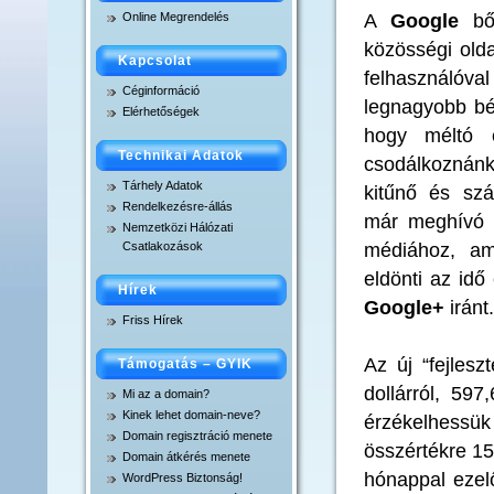
A
Google
bőv
Online Megrendelés
Domain átkérés menet
közösségi oldal
Kapcsolat
felhasználóv
.xxx domain regisztrác
Céginformáció
legnagyobb bét
Elérhetőségek
hogy méltó 
Technikai Adatok
csodálkoznánk 
Tárhely Adatok
kitűnő és sz
Rendelkezésre-állás
már meghívó né
Nemzetközi Hálózati
médiához, am
Csatlakozások
eldönti az id
Hírek
Google+
iránt.
Friss Hírek
Az új “fejles
Támogatás – GYIK
dollárról, 597
Mi az a domain?
Kinek lehet domain-neve?
érzékelhessük
Domain regisztráció menete
összértékre 15
Domain átkérés menete
hónappal ezelő
WordPress Biztonság!