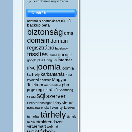
.xxx domain regisztráció
Cimkék
akció
adatbázis
adathalászat
backup
beta
biztonság
cms
domain
domain
regisztráció
facebook
frissítés
google
Gmail
internet
google plus
Hong Lei
joomla
IPv6
joomla
karbantartás
tárhely
kína
Magyar
levelező szerver
Telekom
php
megrendelő
regisztráció
plugin
Shandong
sql
szerver
SPAM
T-Systems
Szerver hosingot
Twenty Eleven
transzparencia
tárhely
támadás
tárhely
tárolórendszer
akció
virtuemart
webmail
webtárhely