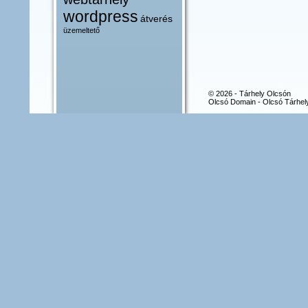
wordpress
átverés
üzemeltető
© 2026 - Tárhely Olcsón
Olcsó Domain - Olcsó Tárhel