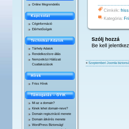
Online Megrendelés
Domain átkérés menet
Cimkék:
friss
Kapcsolat
Kategória:
Fr
.xxx domain regisztrác
Céginformáció
Elérhetőségek
Szólj hozzá
Technikai Adatok
Be kell jelentk
Tárhely Adatok
Rendelkezésre-állás
Nemzetközi Hálózati
«
Szeptemberi Joomla biztonsá
Csatlakozások
Hírek
Friss Hírek
Támogatás – GYIK
Mi az a domain?
Kinek lehet domain-neve?
Domain regisztráció menete
Domain átkérés menete
WordPress Biztonság!