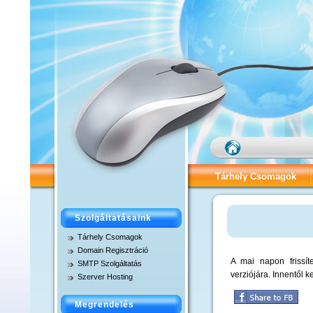
Tárhely Csomagok
Tárhely Adatok
C
Szolgáltatásaink
SMTP Szolgáltatás
Tárhely Csomagok
Domain Regisztráció
MicroSite Csomag – D
A mai napon frissít
SMTP Szolgáltatás
verziójára. Innentől 
Szerver Hosting
Alap Tárhely Csomag 
Megrendelés
Extra Tárhely Csomag