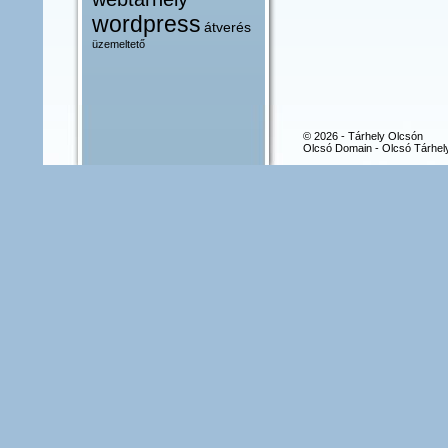
wordpress
átverés
üzemeltető
© 2026 - Tárhely Olcsón
Olcsó Domain - Olcsó Tárhel