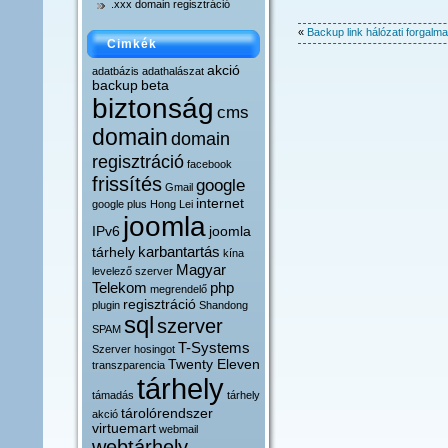
.xxx domain regisztráció
«
Backup link hálózati forgalma
Cimkék
akció
adatbázis
adathalászat
backup
beta
biztonság
cms
domain
domain
regisztráció
facebook
frissítés
google
Gmail
internet
google plus
Hong Lei
joomla
IPv6
joomla
karbantartás
tárhely
kína
Magyar
levelező szerver
Telekom
php
megrendelő
regisztráció
plugin
Shandong
sql
szerver
SPAM
T-Systems
Szerver hosingot
Twenty Eleven
transzparencia
tárhely
támadás
tárhely
tárolórendszer
akció
virtuemart
webmail
webtárhely