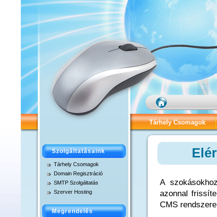
Tárhely Csomagok
Tárhely Adatok
C
Elér
Szolgáltatásaink
SMTP Szolgáltatás
Tárhely Csomagok
Domain Regisztráció
MicroSite Csomag – D
A szokásokhoz
SMTP Szolgáltatás
Szerver Hosting
azonnal frissít
Alap Tárhely Csomag 
CMS rendszere
Megrendelés
Extra Tárhely Csomag