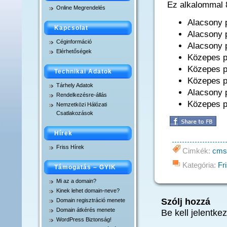
Ez alkalommal 8
Online Megrendelés
Domain átkérés menet
Alacsony p
Kapcsolat
Alacsony p
.xxx domain regisztrác
Céginformáció
Alacsony 
Elérhetőségek
Közepes p
Közepes p
Technikai Adatok
Közepes pr
Tárhely Adatok
Alacsony p
Rendelkezésre-állás
Közepes pr
Nemzetközi Hálózati
Csatlakozások
Hírek
Friss Hírek
Cimkék:
cms
Kategória:
Fr
Támogatás – GYIK
Mi az a domain?
Kinek lehet domain-neve?
Szólj hozzá
Domain regisztráció menete
Domain átkérés menete
Be kell jelentk
WordPress Biztonság!